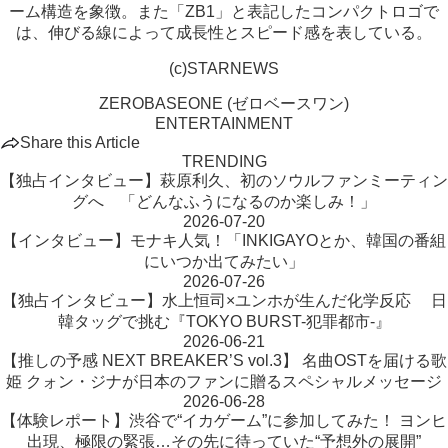
ーム構造を象徴。また「ZB1」と表記したコンパクトロゴで
は、伸びる線によって成長性とスピード感を表している。
(c)STARNEWS
ZEROBASEONE (ゼロベースワン)
ENTERTAINMENT
Share this Article
TRENDING
【独占インタビュー】萩原利久、初のソウルファンミーティン
グへ 「どんなふうになるのか楽しみ！」
2026-07-20
【インタビュー】モナキ人気！「INKIGAYOとか、韓国の番組
にいつか出てみたい」
2026-07-26
【独占インタビュー】水上恒司×ユンホが生んだ化学反応 日
韓タッグで挑む『TOKYO BURST-犯罪都市-』
2026-06-21
【推しの予感 NEXT BREAKER’S vol.3】 名曲OSTを届ける歌
姫 クォン・ジナが日本のファンに贈るスペシャルメッセージ
2026-06-28
【体験レポート】渋谷で“イカゲーム”に参加してみた！ ヨンヒ
出現、極限の緊張…その先に待っていた“予想外の展開”