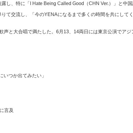
露し、特に「I Hate Being Called Good（CHN Ver
客席に降りて交流し、「今のYENAになるまで多くの時間を共にして
歓声と大合唱で満たした。6月13、14両日には東京公演でア
組にいつか出てみたい」
に言及