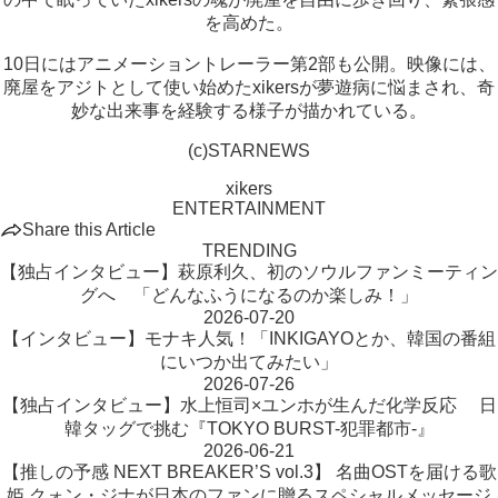
を高めた。
10日にはアニメーショントレーラー第2部も公開。映像には、
廃屋をアジトとして使い始めたxikersが夢遊病に悩まされ、奇
妙な出来事を経験する様子が描かれている。
(c)STARNEWS
xikers
ENTERTAINMENT
Share this Article
TRENDING
【独占インタビュー】萩原利久、初のソウルファンミーティン
グへ 「どんなふうになるのか楽しみ！」
2026-07-20
【インタビュー】モナキ人気！「INKIGAYOとか、韓国の番組
にいつか出てみたい」
2026-07-26
【独占インタビュー】水上恒司×ユンホが生んだ化学反応 日
韓タッグで挑む『TOKYO BURST-犯罪都市-』
2026-06-21
【推しの予感 NEXT BREAKER’S vol.3】 名曲OSTを届ける歌
姫 クォン・ジナが日本のファンに贈るスペシャルメッセージ