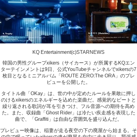
KQ Entertainment(c)STARNEWS
韓国の男性グループxikers（サイカース）が所属するKQエン
ターテインメントは9日、公式YouTubeチャンネルでxikersの7
枚目となるミニアルバム「ROUTE ZERO:The ORA」のプレ
ビューを公開した。
タイトル曲「OKay」は、世の中が定めたルールを果敢に押し
のけるxikersのエネルギーを込めた楽曲だ。感覚的なビートと
繰り返される歌詞が耳を引きつけ、フル音源への期待を高め
た。また、収録曲「Ghost Rider」は冷たい疾走感を表現した
曲で、「Graffiti」は自由な雰囲気を盛り込んだ。
プレビュー映像は、稲妻が走る夜空の下の廃屋から始まる。そ
の中で眠っていたxikersの魂が廃屋を自由に歩き回り、緊張感