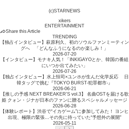
(c)STARNEWS
xikers
ENTERTAINMENT
Share this Article
TRENDING
【独占インタビュー】萩原利久、初のソウルファンミーティン
グへ 「どんなふうになるのか楽しみ！」
2026-07-20
【インタビュー】モナキ人気！「INKIGAYOとか、韓国の番組
にいつか出てみたい」
2026-07-26
【独占インタビュー】水上恒司×ユンホが生んだ化学反応 日
韓タッグで挑む『TOKYO BURST-犯罪都市-』
2026-06-21
【推しの予感 NEXT BREAKER’S vol.3】 名曲OSTを届ける歌
姫 クォン・ジナが日本のファンに贈るスペシャルメッセージ
2026-06-28
【体験レポート】渋谷で“イカゲーム”に参加してみた！ ヨンヒ
出現、極限の緊張…その先に待っていた“予想外の展開”
2026-05-11