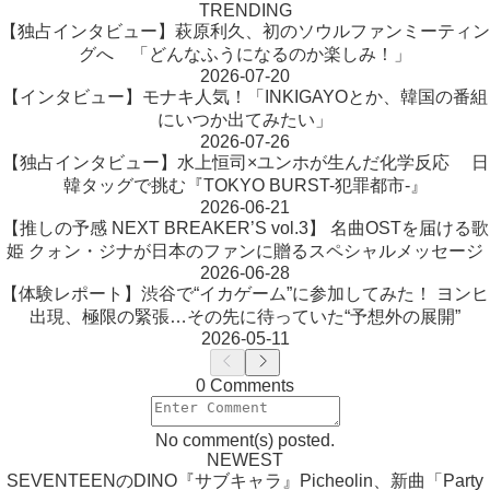
TRENDING
【独占インタビュー】萩原利久、初のソウルファンミーティン
グへ 「どんなふうになるのか楽しみ！」
2026-07-20
【インタビュー】モナキ人気！「INKIGAYOとか、韓国の番組
にいつか出てみたい」
2026-07-26
【独占インタビュー】水上恒司×ユンホが生んだ化学反応 日
韓タッグで挑む『TOKYO BURST-犯罪都市-』
2026-06-21
【推しの予感 NEXT BREAKER’S vol.3】 名曲OSTを届ける歌
姫 クォン・ジナが日本のファンに贈るスペシャルメッセージ
2026-06-28
【体験レポート】渋谷で“イカゲーム”に参加してみた！ ヨンヒ
出現、極限の緊張…その先に待っていた“予想外の展開”
2026-05-11
0 Comments
No comment(s) posted.
NEWEST
SEVENTEENのDINO『サブキャラ』Picheolin、新曲「Party