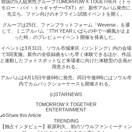
韓国の5人組男性グループTOMORROW X TOGETHER（トゥ
モロー・バイ・トゥギャザー=TXT）が、新作アルバム発売に
先立ち、ファン向けのオフライン試聴イベントを開く。
グループは25日、ファンプラットフォーム「Weverse」を通
じて、ミニアルバム「7TH YEAR:いばらの中で一瞬風が止ま
った時」のプレビューイベント開催を発表した。
イベントは3月31日、ソウル市城東区（ソンドング）内の会場
で3回実施。新作の全収録曲をいち早く体験できるほか、作品
と連動したフォトスポットなど来場者に向けた体験型の企画が
用意される。
アルバムは4月13日午後6時に発売。同日午後8時にはソウル市
内でカムバックショーケースも開催される。
(c)STARNEWS
TOMORROW X TOGETHER
ENTERTAINMENT
Share this Article
TRENDING
【独占インタビュー】萩原利久、初のソウルファンミーティン