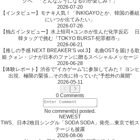
グへ 「どんなふうになるのか楽しみ！」
2026-07-20
【インタビュー】モナキ人気！「INKIGAYOとか、韓国の番組
にいつか出てみたい」
2026-07-26
【独占インタビュー】水上恒司×ユンホが生んだ化学反応 日
韓タッグで挑む『TOKYO BURST-犯罪都市-』
2026-06-21
【推しの予感 NEXT BREAKER’S vol.3】 名曲OSTを届ける歌
姫 クォン・ジナが日本のファンに贈るスペシャルメッセージ
2026-06-28
【体験レポート】渋谷で“イカゲーム”に参加してみた！ ヨンヒ
出現、極限の緊張…その先に待っていた“予想外の展開”
2026-05-11
0 Comments
No comment(s) posted.
NEWEST
TWS、日本2枚目シングル「SODA SODA」発売…東京で初ス
テージも披露
2026-08-06