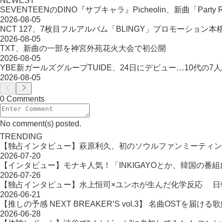
NEWEST
SEVENTEENのDINO『サブキャラ』Picheolin、新曲「Party R
2026-08-05
NCT 127、7枚目フルアルバム「BLINGY」プロモーション本
2026-08-05
TXT、新曲の一部を神宮外苑花火大会で初公開
2026-08-05
YBE新ガールズグループTUIDE、24日にデビュー…10代の7
2026-08-05
0 Comments
No comment(s) posted.
TRENDING
【独占インタビュー】萩原利久、初のソウルファンミーティン
2026-07-20
【インタビュー】モナキ人気！「INKIGAYOとか、韓国の番
2026-07-26
【独占インタビュー】水上恒司×ユンホが生んだ化学反応 日韓タッ
2026-06-21
【推しの予感 NEXT BREAKER’S vol.3】 名曲OST
2026-06-28