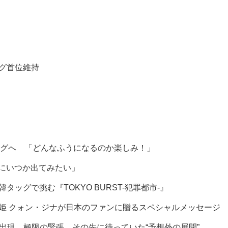
ング首位維持
グへ 「どんなふうになるのか楽しみ！」
組にいつか出てみたい」
グで挑む『TOKYO BURST-犯罪都市-』
を届ける歌姫 クォン・ジナが日本のファンに贈るスペシャルメッセージ
ヒ出現、極限の緊張…その先に待っていた“予想外の展開”