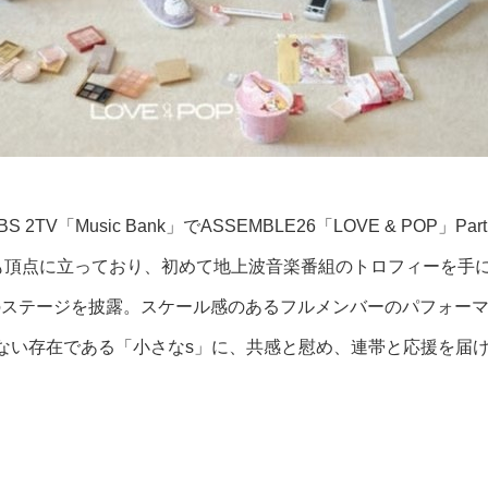
TV「Music Bank」でASSEMBLE26「LOVE & POP」Pa
pion」でも頂点に立っており、初めて地上波音楽番組のトロフィーを手
emin'」のステージを披露。スケール感のあるフルメンバーのパフ
信じられない存在である「小さなs」に、共感と慰め、連帯と応援を