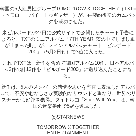
韓国の5人組男性グループTOMORROW X TOGETHER（TXT=
トゥモロー・バイ・トゥギャザー）が、再契約後初のカムバッ
クを成功させた。
米ビルボードが27日に公式サイトで公開したチャート予告に
よると、TXTのミニアルバム「7TH YEAR: 茨の中でしばし風
が止まった時」が、メインアルバムチャート「ビルボード
200」（5月2日付）で3位に入った。
これでTXTは、新作を含めて韓国アルバム10作、日本アルバ
ム3作の計13作を「ビルボード200」に送り込んだことにな
る。
新作は、5人のメンバーの感情や思いを率直に表現したアルバ
ムで、不安やむなしさが実験的なサウンドと重なり、世界のリ
スナーから好評を獲得。タイトル曲「Stick With You」は、韓
国の音楽番組で5冠を達成した。
(c)STARNEWS
TOMORROW X TOGETHER
ENTERTAINMENT