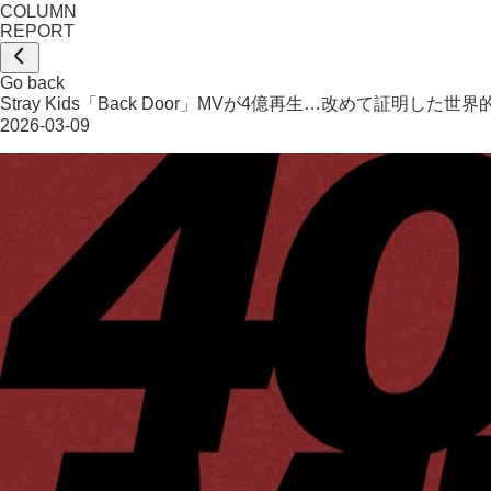
COLUMN
REPORT
Go back
Stray Kids「Back Door」MVが4億再生…改めて証明した世
2026-03-09