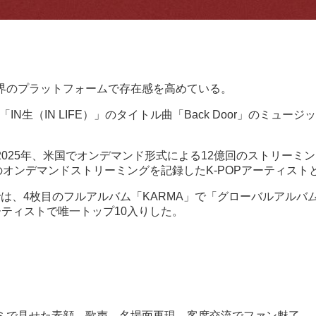
とする世界のプラットフォームで存在感を高めている。
N生（IN LIFE）」のタイトル曲「Back Door」のミュージ
dsは2025年、米国でオンデマンド形式による12億回のストリ
のオンデマンドストリーミングを記録したK-POPアーティスト
トでは、4枚目のフルアルバム「KARMA」で「グローバルアル
ーティストで唯一トップ10入りした。
ミで見せた素顔 歌声、名場面再現、客席交流でファン魅了