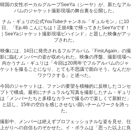
韓国の女性ボーカルグループSeeYa（シーヤ）が、新たなアル
バムのジャケット撮影現場の舞台裏を公開した。
ナム・ギュリの公式YouTubeチャンネル「ギュルモン」に10
日、「Ep.46 こんにちは！正規4集で帰ってきたSeeYaです！
｜SeeYaジャケット撮影現場ビハインド」と題した映像がアッ
プされた。
映像には、14日に発売されるフルアルバム「First,Again」の撮
影に臨むメンバーの姿が収められた。映像の序盤、撮影現場へ
向かうナム・ギュリは「今回は20周年でフルアルバムのジャ
ケットを撮ることになり、とても不思議で面白そう。なんだか
ワクワクする」と述べた。
今回のジャケットは、ファンの要望を積極的に反映したコンセ
プトで構成。最初にナチュラルな写真を撮影したナム・ギュリ
は「メンバーたちと多様なカラーで撮るので楽しくて新鮮だ」
と話し、15年の空白を感じさせない固いチームワークを誇っ
た。
撮影中、メンバーは絶えずプロフェッショナルな姿を見せ、仕
上がりへの自信ものぞかせた。イ・ボラムは「思った以上に良