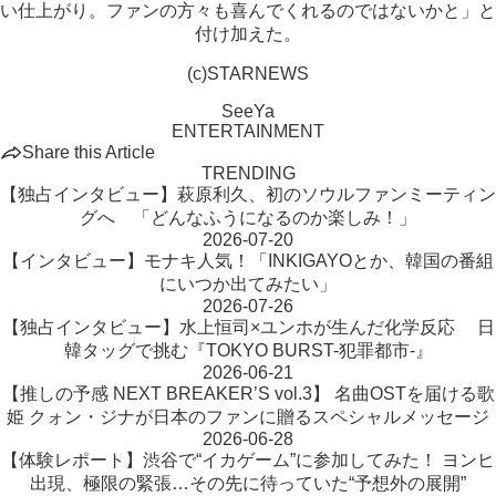
い仕上がり。ファンの方々も喜んでくれるのではないかと」と
付け加えた。
(c)STARNEWS
SeeYa
ENTERTAINMENT
Share this Article
TRENDING
【独占インタビュー】萩原利久、初のソウルファンミーティン
グへ 「どんなふうになるのか楽しみ！」
2026-07-20
【インタビュー】モナキ人気！「INKIGAYOとか、韓国の番組
にいつか出てみたい」
2026-07-26
【独占インタビュー】水上恒司×ユンホが生んだ化学反応 日
韓タッグで挑む『TOKYO BURST-犯罪都市-』
2026-06-21
【推しの予感 NEXT BREAKER’S vol.3】 名曲OSTを届ける歌
姫 クォン・ジナが日本のファンに贈るスペシャルメッセージ
2026-06-28
【体験レポート】渋谷で“イカゲーム”に参加してみた！ ヨンヒ
出現、極限の緊張…その先に待っていた“予想外の展開”