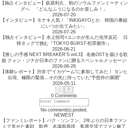
【独占インタビュー】萩原利久、初のソウルファンミーティン
グへ 「どんなふうになるのか楽しみ！」
2026-07-20
【インタビュー】モナキ人気！「INKIGAYOとか、韓国の番組
にいつか出てみたい」
2026-07-26
【独占インタビュー】水上恒司×ユンホが生んだ化学反応 日
韓タッグで挑む『TOKYO BURST-犯罪都市-』
2026-06-21
【推しの予感 NEXT BREAKER’S vol.3】 名曲OSTを届ける歌
姫 クォン・ジナが日本のファンに贈るスペシャルメッセージ
2026-06-28
【体験レポート】渋谷で“イカゲーム”に参加してみた！ ヨンヒ
出現、極限の緊張…その先に待っていた“予想外の展開”
2026-05-11
0 Comments
No comment(s) posted.
NEWEST
【ファンミレポート】パク・ソンフン、2年ぶりの日本ファン
ミで見せた素顔 歌声、名場面再現、客席交流でファン魅了