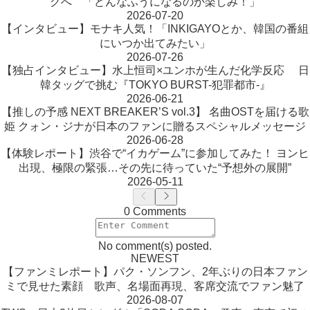
グへ 「どんなふうになるのか楽しみ！」
2026-07-20
【インタビュー】モナキ人気！「INKIGAYOとか、韓国の番組
にいつか出てみたい」
2026-07-26
【独占インタビュー】水上恒司×ユンホが生んだ化学反応 日
韓タッグで挑む『TOKYO BURST-犯罪都市-』
2026-06-21
【推しの予感 NEXT BREAKER’S vol.3】 名曲OSTを届ける歌
姫 クォン・ジナが日本のファンに贈るスペシャルメッセージ
2026-06-28
【体験レポート】渋谷で“イカゲーム”に参加してみた！ ヨンヒ
出現、極限の緊張…その先に待っていた“予想外の展開”
2026-05-11
0 Comments
No comment(s) posted.
NEWEST
【ファンミレポート】パク・ソンフン、2年ぶりの日本ファン
ミで見せた素顔 歌声、名場面再現、客席交流でファン魅了
2026-08-07