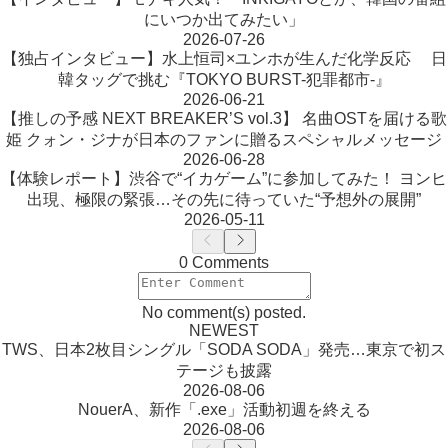
にいつか出てみたい」
2026-07-26
【独占インタビュー】水上恒司×ユンホが生んだ化学反応 日
韓タッグで挑む『TOKYO BURST-犯罪都市-』
2026-06-21
【推しの予感 NEXT BREAKER’S vol.3】 名曲OSTを届ける歌
姫 クォン・ジナが日本のファンに贈るスペシャルメッセージ
2026-06-28
【体験レポート】渋谷で“イカゲーム”に参加してみた！ ヨンヒ
出現、極限の緊張…その先に待っていた“予想外の展開”
2026-05-11
0 Comments
No comment(s) posted.
NEWEST
TWS、日本2枚目シングル「SODA SODA」発売…東京で初ス
テージも披露
2026-08-06
NouerA、新作「.exe」活動初週を終える
2026-08-06