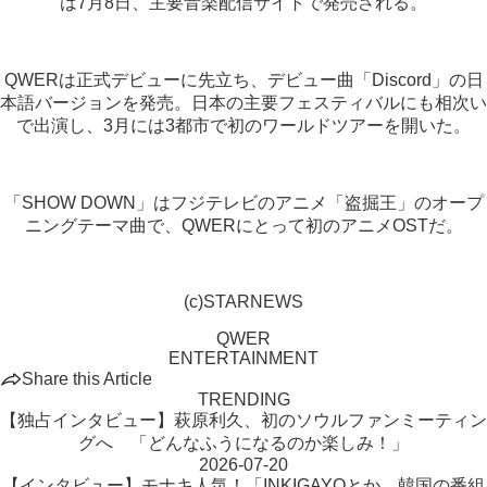
は7月8日、主要音楽配信サイトで発売される。
QWERは正式デビューに先立ち、デビュー曲「Discord」の日
本語バージョンを発売。日本の主要フェスティバルにも相次い
で出演し、3月には3都市で初のワールドツアーを開いた。
「SHOW DOWN」はフジテレビのアニメ「盗掘王」のオープ
ニングテーマ曲で、QWERにとって初のアニメOSTだ。
(c)STARNEWS
QWER
ENTERTAINMENT
Share this Article
TRENDING
【独占インタビュー】萩原利久、初のソウルファンミーティン
グへ 「どんなふうになるのか楽しみ！」
2026-07-20
【インタビュー】モナキ人気！「INKIGAYOとか、韓国の番組