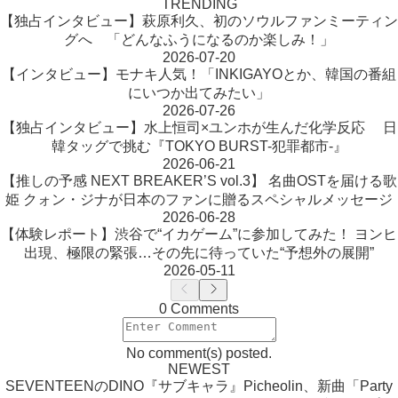
TRENDING
【独占インタビュー】萩原利久、初のソウルファンミーティン
グへ 「どんなふうになるのか楽しみ！」
2026-07-20
【インタビュー】モナキ人気！「INKIGAYOとか、韓国の番組
にいつか出てみたい」
2026-07-26
【独占インタビュー】水上恒司×ユンホが生んだ化学反応 日
韓タッグで挑む『TOKYO BURST-犯罪都市-』
2026-06-21
【推しの予感 NEXT BREAKER’S vol.3】 名曲OSTを届ける歌
姫 クォン・ジナが日本のファンに贈るスペシャルメッセージ
2026-06-28
【体験レポート】渋谷で“イカゲーム”に参加してみた！ ヨンヒ
出現、極限の緊張…その先に待っていた“予想外の展開”
2026-05-11
0 Comments
No comment(s) posted.
NEWEST
SEVENTEENのDINO『サブキャラ』Picheolin、新曲「Party