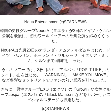
Noua Entertainment(c)STARNEWS
韓国の男性グループNouerA（ヌエラ）が2日のドイツ・ケルン
公演を最後に、初のワールドツアーの欧州公演を締めくくっ
た。
NouerAは先月23日のオランダ・アムステルダムをはじめ、ド
イツ・ベルリン、ポーランド・ワルシャワ、イタリア・ミラ
ノ、ケルンまで5都市を回った。
今回のツアーでは、3枚目のミニアルバム「POP IT LIKE」の
タイトル曲をはじめ、「WARNING!」「MAKE YOU MOVE」
など多彩なセットリストでファンの熱い反応を引き出した。
さらに、男性グループEXO（エクソ）の「Growl」や女性グル
ープaespa（エスパ）の「Black Mamba」などをカバーしたス
ペシャルステージも披露した。
(c)STARNEWS