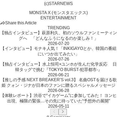
(c)STARNEWS
MONSTA X (モンスタエックス)
ENTERTAINMENT
Share this Article
TRENDING
【独占インタビュー】萩原利久、初のソウルファンミーティン
グへ 「どんなふうになるのか楽しみ！」
2026-07-20
【インタビュー】モナキ人気！「INKIGAYOとか、韓国の番組
にいつか出てみたい」
2026-07-26
【独占インタビュー】水上恒司×ユンホが生んだ化学反応 日
韓タッグで挑む『TOKYO BURST-犯罪都市-』
2026-06-21
【推しの予感 NEXT BREAKER’S vol.3】 名曲OSTを届ける歌
姫 クォン・ジナが日本のファンに贈るスペシャルメッセージ
2026-06-28
【体験レポート】渋谷で“イカゲーム”に参加してみた！ ヨンヒ
出現、極限の緊張…その先に待っていた“予想外の展開”
2026-05-11