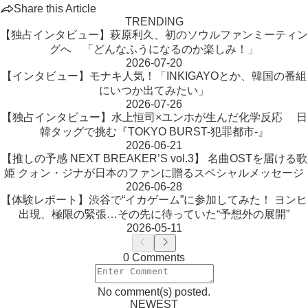
Share this Article
TRENDING
【独占インタビュー】萩原利久、初のソウルファンミーティン
グへ 「どんなふうになるのか楽しみ！」
2026-07-20
【インタビュー】モナキ人気！「INKIGAYOとか、韓国の番組
にいつか出てみたい」
2026-07-26
【独占インタビュー】水上恒司×ユンホが生んだ化学反応 日
韓タッグで挑む『TOKYO BURST-犯罪都市-』
2026-06-21
【推しの予感 NEXT BREAKER’S vol.3】 名曲OSTを届ける歌
姫 クォン・ジナが日本のファンに贈るスペシャルメッセージ
2026-06-28
【体験レポート】渋谷で“イカゲーム”に参加してみた！ ヨンヒ
出現、極限の緊張…その先に待っていた“予想外の展開”
2026-05-11
0 Comments
No comment(s) posted.
NEWEST