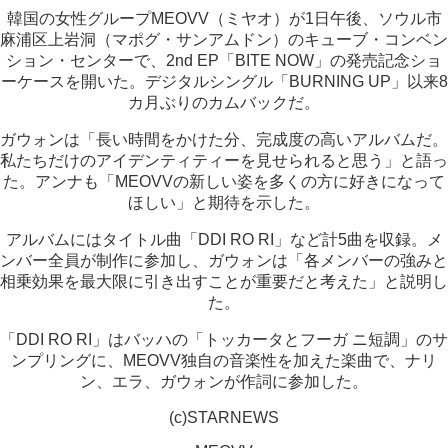
韓国の女性グループMEOVV（ミヤオ）が1日午後、ソウル市
麻浦区上岩洞（マポグ・サンアムドン）のキューブ・コンベン
ション・センターで、2nd EP「BITE NOW」の発売記念ショ
ーケースを開いた。デジタルシングル「BURNING UP」以来8
カ月ぶりのカムバックだ。
ガウォンは「長い時間をかけた分、完成度の高いアルバムだ。
私たちだけのアイデンティティーを見せられると思う」と語っ
た。アンナも「MEOVVの新しい姿を多くの方に好きになって
ほしい」と期待を示した。
アルバムにはタイトル曲「DDI RO RI」など計5曲を収録。メ
ンバー全員が制作に参加し、ガウォンは「各メンバーの強みと
相乗効果を最大限に引き出すことが重要だと考えた」と説明し
た。
「DDI RO RI」はバッハの「トッカータとフーガ ニ短調」のサ
ンプリングに、MEOVV独自の音楽性を加えた楽曲で、ナリ
ン、エラ、ガウォンが作詞に参加した。
(c)STARNEWS