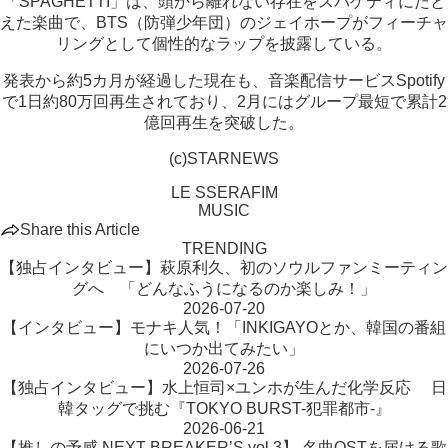
「SPAGHETTI」は、頭から離れない存在をスパゲティにたと
えた楽曲で、BTS（防弾少年団）のジェイホープがフィーチャ
リングとして個性的なラップを披露している。
発表から約5カ月が経過した現在も、音楽配信サービスSpotify
で1日約80万回再生されており、2月にはグループ最短で累計2
億回再生を突破した。
(c)STARNEWS
LE SSERAFIM
MUSIC
Share this Article
TRENDING
【独占インタビュー】萩原利久、初のソウルファンミーティン
グへ 「どんなふうになるのか楽しみ！」
2026-07-20
【インタビュー】モナキ人気！「INKIGAYOとか、韓国の番組
にいつか出てみたい」
2026-07-26
【独占インタビュー】水上恒司×ユンホが生んだ化学反応 日
韓タッグで挑む『TOKYO BURST-犯罪都市-』
2026-06-21
【推しの予感 NEXT BREAKER’S vol.3】 名曲OSTを届ける歌