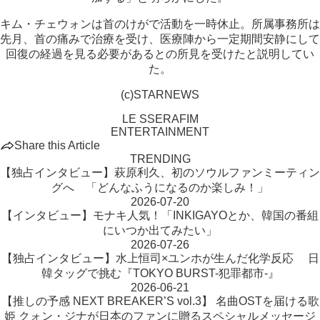
キム・チェウォンは首のけがで活動を一時休止。所属事務所は
先月、首の痛みで治療を受け、医療陣から一定期間安静にして
回復の経過を見る必要があるとの所見を受けたと説明してい
た。
(c)STARNEWS
LE SSERAFIM
ENTERTAINMENT
Share this Article
TRENDING
【独占インタビュー】萩原利久、初のソウルファンミーティン
グへ 「どんなふうになるのか楽しみ！」
2026-07-20
【インタビュー】モナキ人気！「INKIGAYOとか、韓国の番組
にいつか出てみたい」
2026-07-26
【独占インタビュー】水上恒司×ユンホが生んだ化学反応 日
韓タッグで挑む『TOKYO BURST-犯罪都市-』
2026-06-21
【推しの予感 NEXT BREAKER’S vol.3】 名曲OSTを届ける歌
姫 クォン・ジナが日本のファンに贈るスペシャルメッセージ