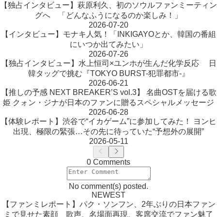
【独占インタビュー】萩原利久、初のソウルファンミーティン
グへ 「どんなふうになるのか楽しみ！」
2026-07-20
【インタビュー】モナキ人気！「INKIGAYOとか、韓国の番組
にいつか出てみたい」
2026-07-26
【独占インタビュー】水上恒司×ユンホが生んだ化学反応 日
韓タッグで挑む『TOKYO BURST-犯罪都市-』
2026-06-21
【推しの予感 NEXT BREAKER’S vol.3】 名曲OSTを届ける歌
姫 クォン・ジナが日本のファンに贈るスペシャルメッセージ
2026-06-28
【体験レポート】渋谷で“イカゲーム”に参加してみた！ ヨンヒ
出現、極限の緊張…その先に待っていた“予想外の展開”
2026-05-11
0 Comments
No comment(s) posted.
NEWEST
【ファンミレポート】パク・ソンフン、2年ぶりの日本ファン
ミで見せた素顔 歌声、名場面再現、客席交流でファン魅了