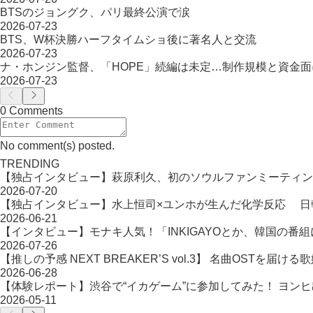
BTSのジョングク、パリ最終公演で涙
2026-07-23
BTS、W杯決勝ハーフタイムショ後に著名人と交流
2026-07-23
ナ・ホンジン監督、「HOPE」続編は未定…制作規模と資金面
2026-07-23
0 Comments
No comment(s) posted.
TRENDING
【独占インタビュー】萩原利久、初のソウルファンミーティン
2026-07-20
【独占インタビュー】水上恒司×ユンホが生んだ化学反応 日韓タッ
2026-06-21
【インタビュー】モナキ人気！「INKIGAYOとか、韓国の番
2026-07-26
【推しの予感 NEXT BREAKER’S vol.3】 名曲OST
2026-06-28
【体験レポート】渋谷で“イカゲーム”に参加してみた！ ヨン
2026-05-11