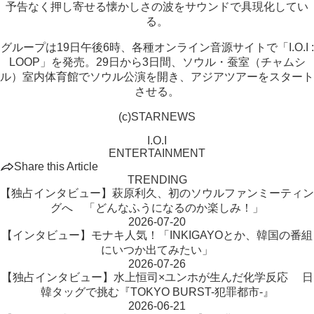
予告なく押し寄せる懐かしさの波をサウンドで具現化してい
る。
グループは19日午後6時、各種オンライン音源サイトで「I.O.I :
LOOP」を発売。29日から3日間、ソウル・蚕室（チャムシ
ル）室内体育館でソウル公演を開き、アジアツアーをスタート
させる。
(c)STARNEWS
I.O.I
ENTERTAINMENT
Share this Article
TRENDING
【独占インタビュー】萩原利久、初のソウルファンミーティン
グへ 「どんなふうになるのか楽しみ！」
2026-07-20
【インタビュー】モナキ人気！「INKIGAYOとか、韓国の番組
にいつか出てみたい」
2026-07-26
【独占インタビュー】水上恒司×ユンホが生んだ化学反応 日
韓タッグで挑む『TOKYO BURST-犯罪都市-』
2026-06-21