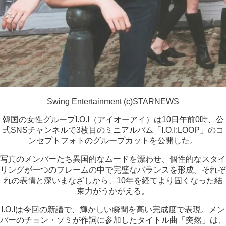
Swing Entertainment (c)STARNEWS
韓国の女性グループI.O.I（アイオーアイ）は10日午前0時、公
式SNSチャンネルで3枚目のミニアルバム「I.O.I:LOOP」のコ
ンセプトフォトのグループカットを公開した。
写真のメンバーたち異国的なムードを漂わせ、個性的なスタイ
リングが一つのフレームの中で完璧なバランスを形成。それぞ
れの表情と深いまなざしから、10年を経てより固くなった結
束力がうかがえる。
I.O.Iは今回の新譜で、輝かしい瞬間を高い完成度で表現。メン
バーのチョン・ソミが作詞に参加したタイトル曲「突然」は、