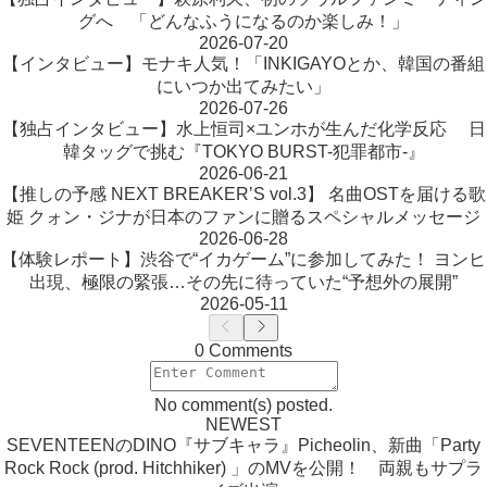
グへ 「どんなふうになるのか楽しみ！」
2026-07-20
【インタビュー】モナキ人気！「INKIGAYOとか、韓国の番組
にいつか出てみたい」
2026-07-26
【独占インタビュー】水上恒司×ユンホが生んだ化学反応 日
韓タッグで挑む『TOKYO BURST-犯罪都市-』
2026-06-21
【推しの予感 NEXT BREAKER’S vol.3】 名曲OSTを届ける歌
姫 クォン・ジナが日本のファンに贈るスペシャルメッセージ
2026-06-28
【体験レポート】渋谷で“イカゲーム”に参加してみた！ ヨンヒ
出現、極限の緊張…その先に待っていた“予想外の展開”
2026-05-11
0 Comments
No comment(s) posted.
NEWEST
SEVENTEENのDINO『サブキャラ』Picheolin、新曲「Party
Rock Rock (prod. Hitchhiker) 」のMVを公開！ 両親もサプラ