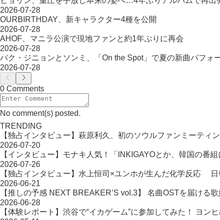
ヒョリン、重圧を手放し本来の姿へ…4年ぶりアルバムで再出
2026-07-28
OURBIRTHDAY、新キャラクター4種を公開
2026-07-28
AHOF、マニラ公演で現地ファンと約1年ぶりに再会
2026-07-28
パク・ジニョンとソンミ、「On the Spot」で夏の新曲パフォ
2026-07-28
0 Comments
No comment(s) posted.
TRENDING
【独占インタビュー】萩原利久、初のソウルファンミーティン
2026-07-20
【インタビュー】モナキ人気！「INKIGAYOとか、韓国の番
2026-07-26
【独占インタビュー】水上恒司×ユンホが生んだ化学反応 日韓タッ
2026-06-21
【推しの予感 NEXT BREAKER’S vol.3】 名曲OST
2026-06-28
【体験レポート】渋谷で“イカゲーム”に参加してみた！ ヨン