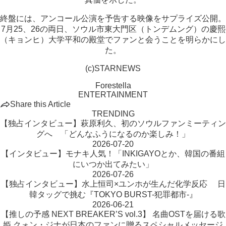
終盤には、アンコール公演を予告する映像をサプライズ公開。
7月25、26の両日、ソウル市東大門区（トンデムング）の慶熙
（キョンヒ）大学平和の殿堂でファンと会うことを明らかにし
た。
(c)STARNEWS
Forestella
ENTERTAINMENT
Share this Article
TRENDING
【独占インタビュー】萩原利久、初のソウルファンミーティン
グへ 「どんなふうになるのか楽しみ！」
2026-07-20
【インタビュー】モナキ人気！「INKIGAYOとか、韓国の番組
にいつか出てみたい」
2026-07-26
【独占インタビュー】水上恒司×ユンホが生んだ化学反応 日
韓タッグで挑む『TOKYO BURST-犯罪都市-』
2026-06-21
【推しの予感 NEXT BREAKER’S vol.3】 名曲OSTを届ける歌
姫 クォン・ジナが日本のファンに贈るスペシャルメッセージ