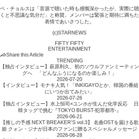
ペ・チョルスは「音源で聴いた時も感慨深かったが、実際に聴
くと不思議な気分だ」と称賛。メンバーは緊張と期待に満ちた
表情であいさつした。
(c)STARNEWS
FIFTY FIFTY
ENTERTAINMENT
Share this Article
TRENDING
【独占インタビュー】萩原利久、初のソウルファンミーティン
グへ 「どんなふうになるのか楽しみ！」
2026-07-20
【インタビュー】モナキ人気！「INKIGAYOとか、韓国の番組
にいつか出てみたい」
2026-07-26
【独占インタビュー】水上恒司×ユンホが生んだ化学反応 日
韓タッグで挑む『TOKYO BURST-犯罪都市-』
2026-06-21
【推しの予感 NEXT BREAKER’S vol.3】 名曲OSTを届ける歌
姫 クォン・ジナが日本のファンに贈るスペシャルメッセージ
2026-06-28