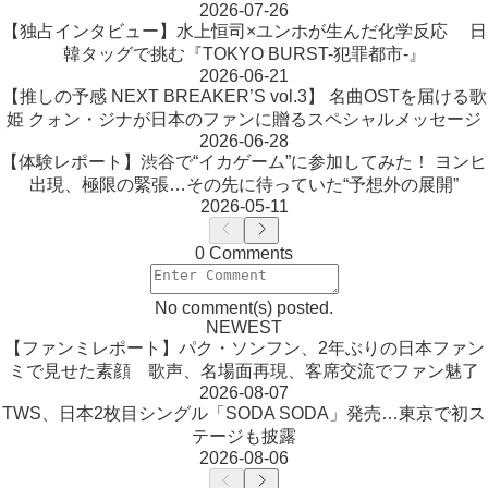
2026-07-26
【独占インタビュー】水上恒司×ユンホが生んだ化学反応 日
韓タッグで挑む『TOKYO BURST-犯罪都市-』
2026-06-21
【推しの予感 NEXT BREAKER’S vol.3】 名曲OSTを届ける歌
姫 クォン・ジナが日本のファンに贈るスペシャルメッセージ
2026-06-28
【体験レポート】渋谷で“イカゲーム”に参加してみた！ ヨンヒ
出現、極限の緊張…その先に待っていた“予想外の展開”
2026-05-11
0 Comments
No comment(s) posted.
NEWEST
【ファンミレポート】パク・ソンフン、2年ぶりの日本ファン
ミで見せた素顔 歌声、名場面再現、客席交流でファン魅了
2026-08-07
TWS、日本2枚目シングル「SODA SODA」発売…東京で初ス
テージも披露
2026-08-06