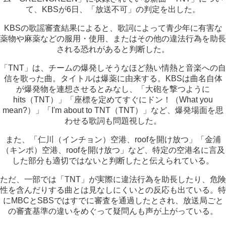
て、KBSが6日、「放送不可」の判定を出した。
KBSの歌謡審査結果によると、歌詞によって青少年に有害な
薬物や麻薬などの服用・使用、またはその他の違法行為を助長
される恐れがあると判断した。
「TNT」は、チームの爆発しそうなほど熱い情熱と音楽への自
信を歌った曲。タイトルは爆薬に由来する。KBSは曲名自体
が爆発物を連想させるとみなし、「大砲を撃つように
hits（TNT）」「座標を定めてすぐにドン！（What you
mean?）」「I'm about to TNT（TNT）」など、爆発場面を思
わせる歌詞も問題視した。
また、「仁川（インチョン）空港、roofを開け放つ」「金浦
（キンポ）空港、roofを開け放つ」など、特定の空港名に言及
した部分も適切ではないと判断したと伝えられている。
ただ、一部では「TNT」が実際に違法行為を助長したり、危険
性を含んだりする曲とは見なしにくいとの反応も出ている。特
にMBCとSBSではすでに審査を通過したとされ、放送局ごと
の審査基準の違いをめぐって疑問んも声が上がっている。