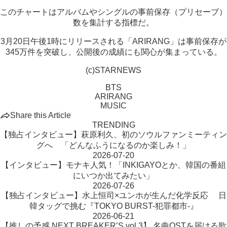
このチャートはアルバムやシングルの事前保存（プリセーブ）
数を集計する指標だ。
3月20日午後1時にリリースされる「ARIRANG」は事前保存が
345万件を突破し、公開後の成績にも関心が集まっている。
(c)STARNEWS
BTS
ARIRANG
MUSIC
Share this Article
TRENDING
【独占インタビュー】萩原利久、初のソウルファンミーティン
グへ 「どんなふうになるのか楽しみ！」
2026-07-20
【インタビュー】モナキ人気！「INKIGAYOとか、韓国の番組
にいつか出てみたい」
2026-07-26
【独占インタビュー】水上恒司×ユンホが生んだ化学反応 日
韓タッグで挑む『TOKYO BURST-犯罪都市-』
2026-06-21
【推しの予感 NEXT BREAKER’S vol.3】 名曲OSTを届ける歌