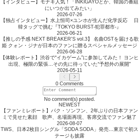
【インタビュー】モナキ人気！「INKIGAYOとか、韓国の番組
にいつか出てみたい」
2026-07-26
【独占インタビュー】水上恒司×ユンホが生んだ化学反応 日
韓タッグで挑む『TOKYO BURST-犯罪都市-』
2026-06-21
【推しの予感 NEXT BREAKER’S vol.3】 名曲OSTを届ける歌
姫 クォン・ジナが日本のファンに贈るスペシャルメッセージ
2026-06-28
【体験レポート】渋谷で“イカゲーム”に参加してみた！ ヨンヒ
出現、極限の緊張…その先に待っていた“予想外の展開”
2026-05-11
0 Comments
No comment(s) posted.
NEWEST
【ファンミレポート】パク・ソンフン、2年ぶりの日本ファン
ミで見せた素顔 歌声、名場面再現、客席交流でファン魅了
2026-08-07
TWS、日本2枚目シングル「SODA SODA」発売…東京で初ス
テージも披露