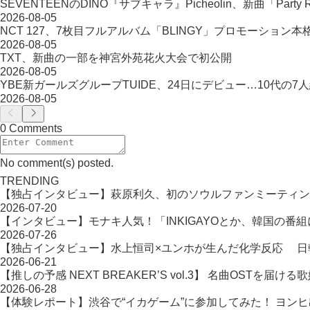
SEVENTEENのDINO『サブキャラ』Picheolin、新曲「Party R
2026-08-05
NCT 127、7枚目フルアルバム「BLINGY」プロモーション本
2026-08-05
TXT、新曲の一部を神宮外苑花火大会で初公開
2026-08-05
YBE新ガールズグループTUIDE、24日にデビュー…10代の7
2026-08-05
0 Comments
No comment(s) posted.
TRENDING
【独占インタビュー】萩原利久、初のソウルファンミーティン
2026-07-20
【インタビュー】モナキ人気！「INKIGAYOとか、韓国の番
2026-07-26
【独占インタビュー】水上恒司×ユンホが生んだ化学反応 日韓タッ
2026-06-21
【推しの予感 NEXT BREAKER’S vol.3】 名曲OST
2026-06-28
【体験レポート】渋谷で“イカゲーム”に参加してみた！ ヨン