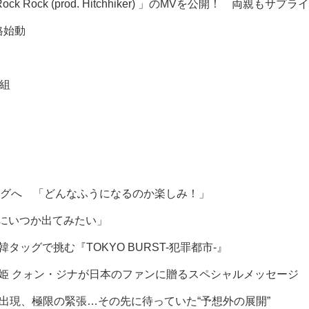
ock Rock (prod. Hitchhiker) 」のMVを公開！ 両親もサプ
格始動
人組
グへ 「どんなふうになるのか楽しみ！」
組にいつか出てみたい」
グで挑む『TOKYO BURST-犯罪都市-』
を届ける歌姫 クォン・ジナが日本のファンに贈るスペシャルメッセージ
ヒ出現、極限の緊張…その先に待っていた“予想外の展開”