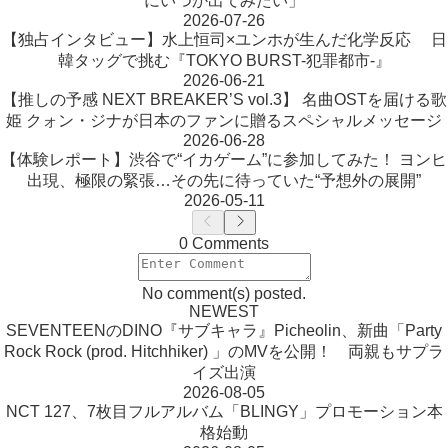
にいつか出てみたい」
2026-07-26
【独占インタビュー】水上恒司×ユンホが生んだ化学反応 日
韓タッグで挑む『TOKYO BURST-犯罪都市-』
2026-06-21
【推しの予感 NEXT BREAKER’S vol.3】 名曲OSTを届ける歌
姫 クォン・ジナが日本のファンに贈るスペシャルメッセージ
2026-06-28
【体験レポート】渋谷で“イカゲーム”に参加してみた！ ヨンヒ
出現、極限の緊張…その先に待っていた“予想外の展開”
2026-05-11
0 Comments
No comment(s) posted.
NEWEST
SEVENTEENのDINO『サブキャラ』Picheolin、新曲「Party
Rock Rock (prod. Hitchhiker) 」のMVを公開！ 両親もサプラ
イズ出演
2026-08-05
NCT 127、7枚目フルアルバム「BLINGY」プロモーション本
格始動