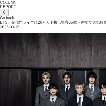
COLUMN
REPORT
Go back
BTS、光化門ライブに26万人予想…警察6500人態勢で大規模
2026-03-15