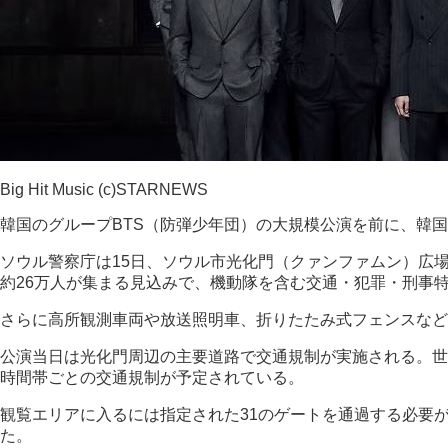
Big Hit Music (c)STARNEWS
韓国のグループBTS（防弾少年団）の大規模公演を前に、韓
ソウル警察庁は15日、ソウル市光化門（クァンファムン）広場
約26万人が集まる見込みで、機動隊を含む交通・犯罪・刑事
さらに高所観測車両や放送照明車、折りたたみ式フェンスなど
公演当日は光化門周辺の主要道路で交通規制が実施される。世
時間帯ごとの交通規制が予定されている。
観覧エリアに入るには指定された31のゲートを通過する必要
た。