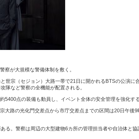
国警察が大規模な警備体制を敷く。
と世宗（セジョン）大路一帯で21日に開かれるBTSの公演に合
特攻隊など警察の全機能が配置される。
約5400点の装備も動員し、イベント全体の安全管理を強化す
宗大路の光化門交差点から市庁交差点までの区間は20日午後9
がある。警察は周辺の大型建物6カ所の管理担当者や自治体と