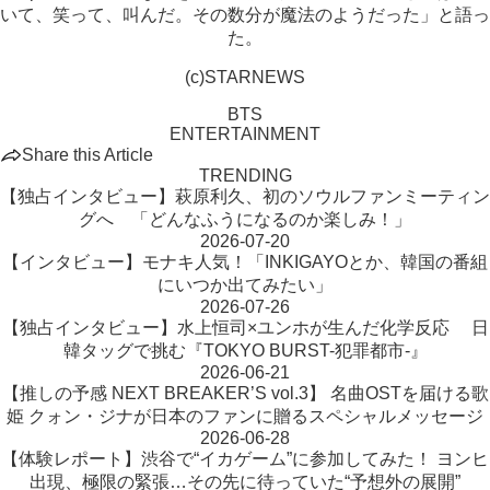
いて、笑って、叫んだ。その数分が魔法のようだった」と語っ
た。
(c)STARNEWS
BTS
ENTERTAINMENT
Share this Article
TRENDING
【独占インタビュー】萩原利久、初のソウルファンミーティン
グへ 「どんなふうになるのか楽しみ！」
2026-07-20
【インタビュー】モナキ人気！「INKIGAYOとか、韓国の番組
にいつか出てみたい」
2026-07-26
【独占インタビュー】水上恒司×ユンホが生んだ化学反応 日
韓タッグで挑む『TOKYO BURST-犯罪都市-』
2026-06-21
【推しの予感 NEXT BREAKER’S vol.3】 名曲OSTを届ける歌
姫 クォン・ジナが日本のファンに贈るスペシャルメッセージ
2026-06-28
【体験レポート】渋谷で“イカゲーム”に参加してみた！ ヨンヒ
出現、極限の緊張…その先に待っていた“予想外の展開”