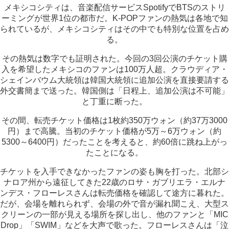
メキシコシティは、音楽配信サービスSpotifyでBTSのストリ
ーミングが世界1位の都市だ。K-POPファンの熱気は各地で知
られているが、メキシコシティはその中でも特別な位置を占め
る。
その熱気は数字でも証明された。今回の3回公演のチケット購
入を希望したメキシコのファンは100万人超。クラウディア・
シェインバウム大統領は韓国大統領に追加公演を直接要請する
外交書簡まで送った。韓国側は「日程上、追加公演は不可能」
と丁重に断った。
その間、転売チケット価格は1枚約350万ウォン（約37万3000
円）まで高騰。当初のチケット価格が5万～6万ウォン（約
5300～6400円）だったことを考えると、約60倍に跳ね上がっ
たことになる。
チケットを入手できなかったファンの姿も胸を打った。北部シ
ナロア州から遠征してきた22歳のロサ・ガブリエラ・エルナ
ンデス・フローレスさんは転売価格を確認して途方に暮れた。
だが、会場を離れられず、会場の外で音が漏れ聞こえ、大型ス
クリーンの一部が見える場所を探し出し、他のファンと「MIC
Drop」「SWIM」などを大声で歌った。フローレスさんは「泣