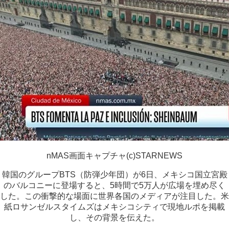
nMAS画面キャプチャ(c)STARNEWS
韓国のグループBTS（防弾少年団）が6日、メキシコ国立宮殿
のバルコニーに登場すると、5時間で5万人が広場を埋め尽く
した。この衝撃的な場面に世界各国のメディアが注目した。米
紙ロサンゼルスタイムズはメキシコシティで現地ルポを掲載
し、その背景を伝えた。