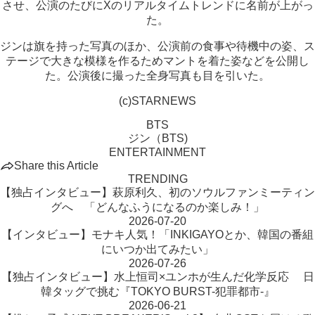
させ、公演のたびにXのリアルタイムトレンドに名前が上がっ
た。
ジンは旗を持った写真のほか、公演前の食事や待機中の姿、ス
テージで大きな模様を作るためマントを着た姿などを公開し
た。公演後に撮った全身写真も目を引いた。
(c)STARNEWS
BTS
ジン（BTS)
ENTERTAINMENT
Share this Article
TRENDING
【独占インタビュー】萩原利久、初のソウルファンミーティン
グへ 「どんなふうになるのか楽しみ！」
2026-07-20
【インタビュー】モナキ人気！「INKIGAYOとか、韓国の番組
にいつか出てみたい」
2026-07-26
【独占インタビュー】水上恒司×ユンホが生んだ化学反応 日
韓タッグで挑む『TOKYO BURST-犯罪都市-』
2026-06-21