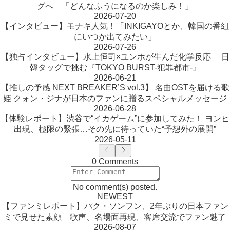
グへ 「どんなふうになるのか楽しみ！」
2026-07-20
【インタビュー】モナキ人気！「INKIGAYOとか、韓国の番組
にいつか出てみたい」
2026-07-26
【独占インタビュー】水上恒司×ユンホが生んだ化学反応 日
韓タッグで挑む『TOKYO BURST-犯罪都市-』
2026-06-21
【推しの予感 NEXT BREAKER’S vol.3】 名曲OSTを届ける歌
姫 クォン・ジナが日本のファンに贈るスペシャルメッセージ
2026-06-28
【体験レポート】渋谷で“イカゲーム”に参加してみた！ ヨンヒ
出現、極限の緊張…その先に待っていた“予想外の展開”
2026-05-11
0 Comments
No comment(s) posted.
NEWEST
【ファンミレポート】パク・ソンフン、2年ぶりの日本ファン
ミで見せた素顔 歌声、名場面再現、客席交流でファン魅了
2026-08-07