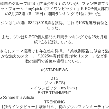
韓国のグループBTS（防弾少年団）のジンが、ファン投票プラ
ットフォーム「my1pick（マイワンピック）」K-POP個人部門
の2月第2週（8～15日）週間ランキングで1位に輝いた。
ジンはこの週に832万3919票を獲得。これで103週連続首位と
なった。
また、ジンはK-POP個人部門の月間ランキングでも25カ月連
続1位を記録している。
さらにテーマ投票でも存在感を発揮。「柔軟剤広告に似合う温
かな魅力のスター」「2025年寄付影響力No.1スター」など多
数の部門で首位を獲得している。
(c)STARNEWS
BTS
ジン（BTS)
マイワンピック（my1pick）
ENTERTAINMENT
Share this Article
TRENDING
【独占インタビュー】萩原利久、初のソウルファンミーティン