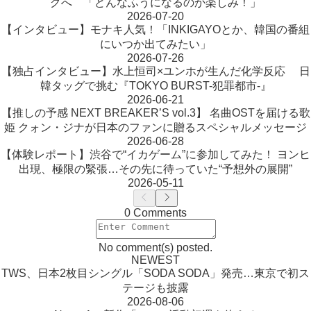
グへ 「どんなふうになるのか楽しみ！」
2026-07-20
【インタビュー】モナキ人気！「INKIGAYOとか、韓国の番組
にいつか出てみたい」
2026-07-26
【独占インタビュー】水上恒司×ユンホが生んだ化学反応 日
韓タッグで挑む『TOKYO BURST-犯罪都市-』
2026-06-21
【推しの予感 NEXT BREAKER’S vol.3】 名曲OSTを届ける歌
姫 クォン・ジナが日本のファンに贈るスペシャルメッセージ
2026-06-28
【体験レポート】渋谷で“イカゲーム”に参加してみた！ ヨンヒ
出現、極限の緊張…その先に待っていた“予想外の展開”
2026-05-11
0 Comments
No comment(s) posted.
NEWEST
TWS、日本2枚目シングル「SODA SODA」発売…東京で初ス
テージも披露
2026-08-06