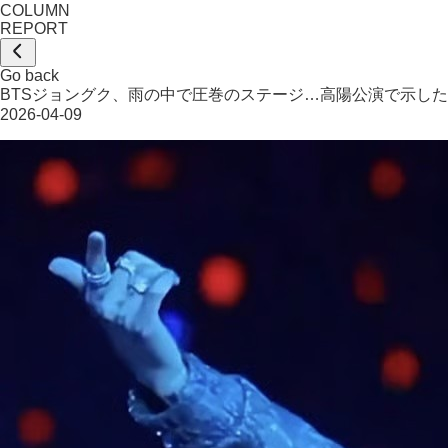
COLUMN
REPORT
Go back
BTSジョングク、雨の中で圧巻のステージ…高陽公演で示し
2026-04-09