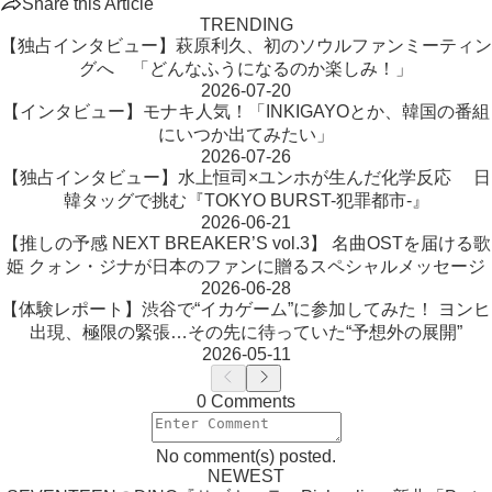
Share this Article
TRENDING
【独占インタビュー】萩原利久、初のソウルファンミーティン
グへ 「どんなふうになるのか楽しみ！」
2026-07-20
【インタビュー】モナキ人気！「INKIGAYOとか、韓国の番組
にいつか出てみたい」
2026-07-26
【独占インタビュー】水上恒司×ユンホが生んだ化学反応 日
韓タッグで挑む『TOKYO BURST-犯罪都市-』
2026-06-21
【推しの予感 NEXT BREAKER’S vol.3】 名曲OSTを届ける歌
姫 クォン・ジナが日本のファンに贈るスペシャルメッセージ
2026-06-28
【体験レポート】渋谷で“イカゲーム”に参加してみた！ ヨンヒ
出現、極限の緊張…その先に待っていた“予想外の展開”
2026-05-11
0 Comments
No comment(s) posted.
NEWEST