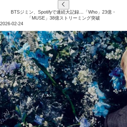
BTSジミン、Spotifyで連続大記録…「Who」23億・
「MUSE」38億ストリーミング突破
2026-02-24