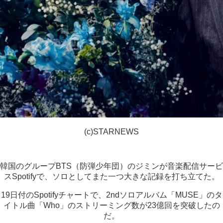
(c)STARNEWS
韓国のグループBTS（防弾少年団）のジミンが音楽配信サービ
スSpotifyで、ソロとしてまた一つ大きな記録を打ち立てた。
19日付のSpotifyチャートで、2ndソロアルバム「MUSE」のタ
イトル曲「Who」のストリーミング数が23億回を突破したの
だ。