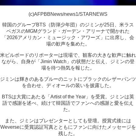
(c)AFPBBNews/news1/STARNEWS
韓国のグループBTS（防弾少年団）のジミンが25日、米ラス
ベガスのMGMグランド・ガーデン・アリーナで開かれた
「2026アメリカン・ミュージック・アワーズ」に出席し、会
場の歓声を集めた。
米ビルボードのリポーターは現場で、観客の大きな歓声に触れ
ながら、自身が「Jimin Watch」の状態だと伝え、ジミンの登
場を待つ熱気を報じた。
ジミンは輝きのあるブルーのニットにブラックのレザーパンツ
を合わせ、ディオールの装いを披露した。
BTSは大賞にあたる「Artist of the Year」を受賞。ジミンは英
語で感謝を述べ、続けて韓国語でファンへの感謝と愛を伝え
た。
また、ジミンはプレゼンターとしても登壇。授賞式後には
Weverseに受賞認証写真とともにファンに向けたメッセージを
残した。