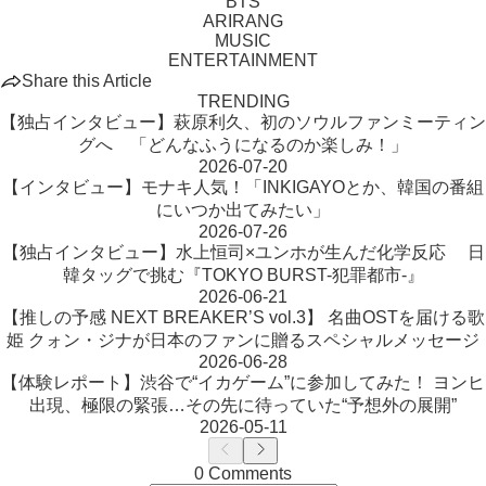
BTS
ARIRANG
MUSIC
ENTERTAINMENT
Share this Article
TRENDING
【独占インタビュー】萩原利久、初のソウルファンミーティン
グへ 「どんなふうになるのか楽しみ！」
2026-07-20
【インタビュー】モナキ人気！「INKIGAYOとか、韓国の番組
にいつか出てみたい」
2026-07-26
【独占インタビュー】水上恒司×ユンホが生んだ化学反応 日
韓タッグで挑む『TOKYO BURST-犯罪都市-』
2026-06-21
【推しの予感 NEXT BREAKER’S vol.3】 名曲OSTを届ける歌
姫 クォン・ジナが日本のファンに贈るスペシャルメッセージ
2026-06-28
【体験レポート】渋谷で“イカゲーム”に参加してみた！ ヨンヒ
出現、極限の緊張…その先に待っていた“予想外の展開”
2026-05-11
0 Comments