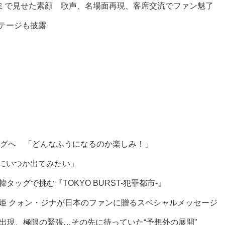
ミで見せた素顔 歌声、名場面再現、客席交流でファン魅了
ステージも披露
グへ 「どんなふうになるのか楽しみ！」
組にいつか出てみたい」
グで挑む『TOKYO BURST-犯罪都市-』
を届ける歌姫 クォン・ジナが日本のファンに贈るスペシャルメッセージ
ヒ出現、極限の緊張…その先に待っていた“予想外の展開”