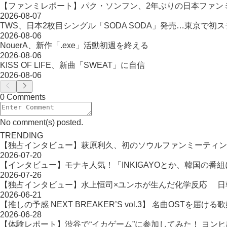
【ファンミレポート】パク・ソンフン、2年ぶりの日本ファン
2026-08-07
TWS、日本2枚目シングル「SODA SODA」発売…東京で初
2026-08-06
NouerA、新作「.exe」活動初週を終える
2026-08-06
KISS OF LIFE、新曲「SWEAT」に自信
2026-08-06
0 Comments
No comment(s) posted.
TRENDING
【独占インタビュー】萩原利久、初のソウルファンミーティン
2026-07-20
【インタビュー】モナキ人気！「INKIGAYOとか、韓国の番
2026-07-26
【独占インタビュー】水上恒司×ユンホが生んだ化学反応 日韓タッ
2026-06-21
【推しの予感 NEXT BREAKER’S vol.3】 名曲OST
2026-06-28
【体験レポート】渋谷で“イカゲーム”に参加してみた！ ヨン