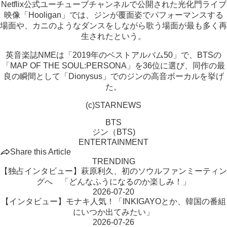
Netflix公式ユーチューブチャンネルで公開された光化門ライブ
映像「Hooligan」では、ジンが覆面姿でパフォーマンスする
場面や、カニのようなダンスをしながら歌う場面が最も多く再
生されたという。
英音楽誌NMEは「2019年のベストアルバム50」で、BTSの
「MAP OF THE SOUL:PERSONA」を36位に選び、同作の最
良の瞬間として「Dionysus」でのジンの高音ボーカルを挙げ
た。
(c)STARNEWS
BTS
ジン（BTS)
ENTERTAINMENT
Share this Article
TRENDING
【独占インタビュー】萩原利久、初のソウルファンミーティン
グへ 「どんなふうになるのか楽しみ！」
2026-07-20
【インタビュー】モナキ人気！「INKIGAYOとか、韓国の番組
にいつか出てみたい」
2026-07-26