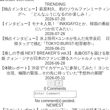
TRENDING
【独占インタビュー】萩原利久、初のソウルファンミーティン
グへ 「どんなふうになるのか楽しみ！」
2026-07-20
【インタビュー】モナキ人気！「INKIGAYOとか、韓国の番組
にいつか出てみたい」
2026-07-26
【独占インタビュー】水上恒司×ユンホが生んだ化学反応 日
韓タッグで挑む『TOKYO BURST-犯罪都市-』
2026-06-21
【推しの予感 NEXT BREAKER’S vol.3】 名曲OSTを届ける歌
姫 クォン・ジナが日本のファンに贈るスペシャルメッセージ
2026-06-28
【体験レポート】渋谷で“イカゲーム”に参加してみた！ ヨンヒ
出現、極限の緊張…その先に待っていた“予想外の展開”
2026-05-11
0 Comments
No comment(s) posted.
NEWEST
【ファンミレポート】パク・ソンフン、2年ぶりの日本ファン