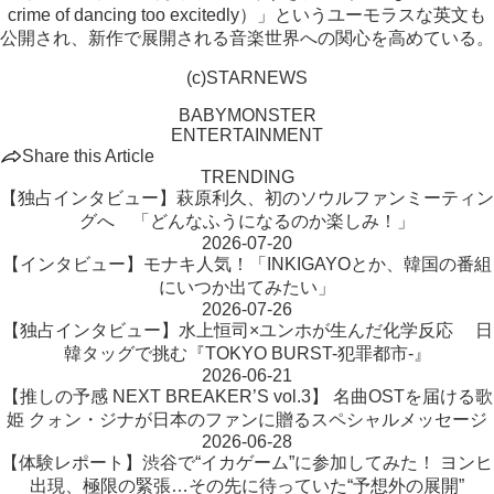
crime of dancing too excitedly）」というユーモラスな英文も
公開され、新作で展開される音楽世界への関心を高めている。
(c)STARNEWS
BABYMONSTER
ENTERTAINMENT
Share this Article
TRENDING
【独占インタビュー】萩原利久、初のソウルファンミーティン
グへ 「どんなふうになるのか楽しみ！」
2026-07-20
【インタビュー】モナキ人気！「INKIGAYOとか、韓国の番組
にいつか出てみたい」
2026-07-26
【独占インタビュー】水上恒司×ユンホが生んだ化学反応 日
韓タッグで挑む『TOKYO BURST-犯罪都市-』
2026-06-21
【推しの予感 NEXT BREAKER’S vol.3】 名曲OSTを届ける歌
姫 クォン・ジナが日本のファンに贈るスペシャルメッセージ
2026-06-28
【体験レポート】渋谷で“イカゲーム”に参加してみた！ ヨンヒ
出現、極限の緊張…その先に待っていた“予想外の展開”