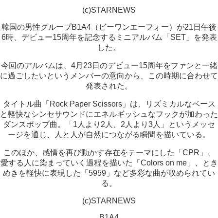
(c)STARNEWS
韓国の男性グループB1A4（ビーワンエーフォー）が21日午後
6時、デビュー15周年を記念するミニアルバム「SET」を発表
した。
今回のアルバムは、4月23日のデビュー15周年をファンと一緒
に過ごしたいというメンバーの意向から、この時期に合わせて
発表された。
タイトル曲「Rock Paper Scissors」は、リズミカルなベース
と軽快なシンセサウンドにエネルギッシュなフックが加わった
ダンスポップ曲。「1人より2人、2人より3人」というメッセ
ージを通じ、人と人が自然につながる瞬間を描いている。
このほか、感情を再び動かす存在をテーマにした「CPR」、
愛する人に染まっていく過程を描いた「Colors on me」、とき
めきを軽快に表現した「5959」など多彩な曲が収められてい
る。
(c)STARNEWS
B1A4