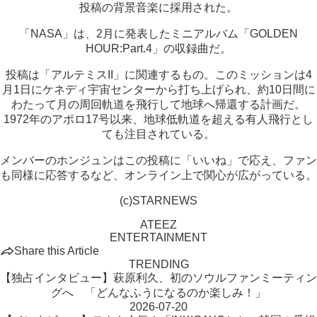
投稿の背景音楽に採用された。
「NASA」は、2月に発表したミニアルバム「GOLDEN
HOUR:Part.4」の収録曲だ。
投稿は「アルテミスII」に関連するもの。このミッションは4
月1日にケネディ宇宙センターから打ち上げられ、約10日間に
わたって月の周回軌道を飛行して地球へ帰還する計画だ。
1972年のアポロ17号以来、地球低軌道を超える有人飛行とし
ても注目されている。
メンバーのホンジュンはこの投稿に「いいね」で応え、ファン
も同様に応答するなど、オンライン上で関心が広がっている。
(c)STARNEWS
ATEEZ
ENTERTAINMENT
Share this Article
TRENDING
【独占インタビュー】萩原利久、初のソウルファンミーティン
グへ 「どんなふうになるのか楽しみ！」
2026-07-20