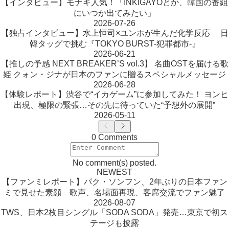
【インタビュー】モナキ人気！「INKIGAYOとか、韓国の番組
にいつか出てみたい」
2026-07-26
【独占インタビュー】水上恒司×ユンホが生んだ化学反応 日
韓タッグで挑む『TOKYO BURST-犯罪都市-』
2026-06-21
【推しの予感 NEXT BREAKER’S vol.3】 名曲OSTを届ける歌
姫 クォン・ジナが日本のファンに贈るスペシャルメッセージ
2026-06-28
【体験レポート】渋谷で“イカゲーム”に参加してみた！ ヨンヒ
出現、極限の緊張…その先に待っていた“予想外の展開”
2026-05-11
0 Comments
No comment(s) posted.
NEWEST
【ファンミレポート】パク・ソンフン、2年ぶりの日本ファン
ミで見せた素顔 歌声、名場面再現、客席交流でファン魅了
2026-08-07
TWS、日本2枚目シングル「SODA SODA」発売…東京で初ス
テージも披露